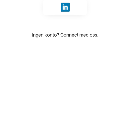
Logg inn med LinkedIn
Ingen konto?
Connect med oss
.