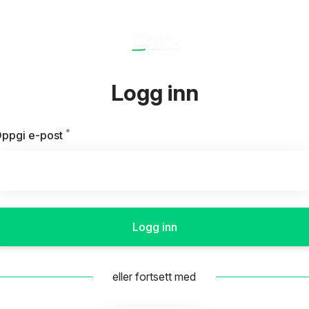
Logg inn
*
Påkrevd
ppgi e-post
Logg inn
eller fortsett med