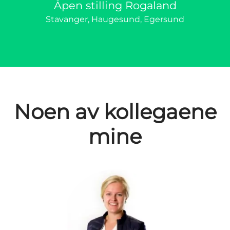
Åpen stilling Rogaland
Stavanger, Haugesund, Egersund
Noen av kollegaene
mine