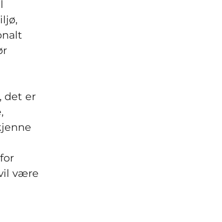
l
ljø,
onalt
ør
, det er
,
kjenne
for
vil være