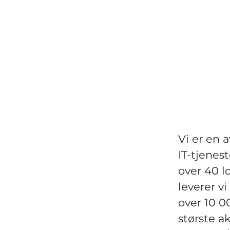
Vi er en 
IT-tjenes
over 40 l
leverer v
over 10 0
største ak