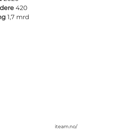
idere
420
ng
1,7 mrd
iteam.no/