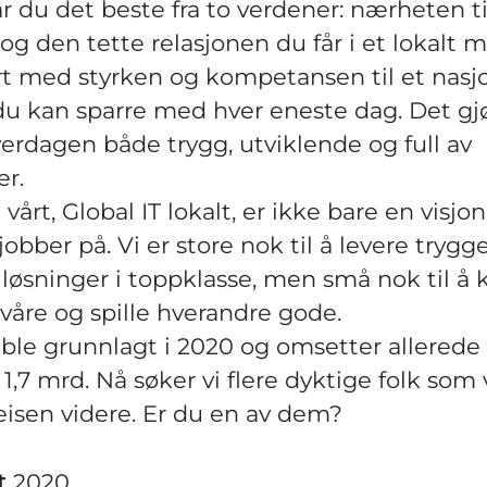
år du det beste fra to verdener: nærheten ti
g den tette relasjonen du får i et lokalt mi
 med styrken og kompetansen til et nasj
du kan sparre med hver eneste dag. Det gj
erdagen både trygg, utviklende og full av
r.
vårt, Global IT lokalt, er ikke bare en visjon
obber på. Vi er store nok til å levere trygge
øsninger i toppklasse, men små nok til å 
åre og spille hverandre gode.
ble grunnlagt i 2020 og omsetter allerede 
,7 mrd. Nå søker vi flere dyktige folk som 
isen videre. Er du en av dem?
t
2020