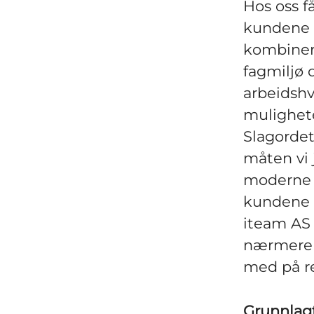
Hos oss f
kundene o
kombinert
fagmiljø 
arbeidshv
mulighete
Slagordet 
måten vi j
moderne l
kundene v
iteam AS 
nærmere 1
med på re
Grunnlag