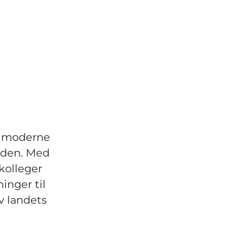
av moderne
tiden. Med
kolleger
inger til
v landets