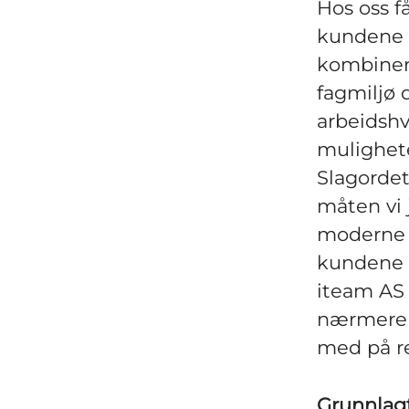
Hos oss f
kundene o
kombinert
fagmiljø 
arbeidshv
mulighete
Slagordet 
måten vi j
moderne l
kundene v
iteam AS 
nærmere 1
med på re
Grunnlag