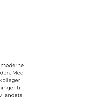
av moderne
tiden. Med
kolleger
inger til
v landets