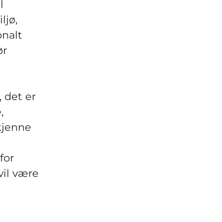
l
ljø,
onalt
ør
, det er
,
kjenne
for
vil være