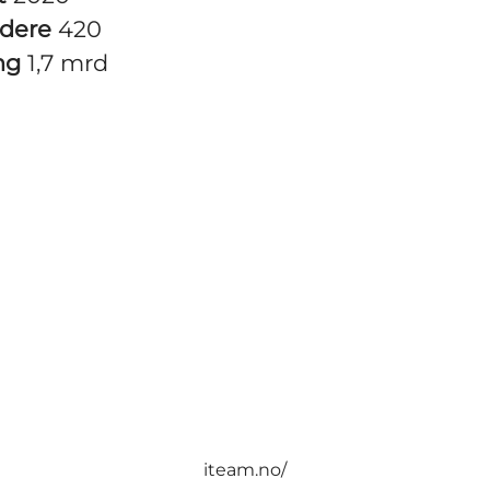
idere
420
ng
1,7 mrd
iteam.no/