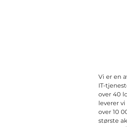
Vi er en 
IT-tjenes
over 40 l
leverer v
over 10 0
største ak