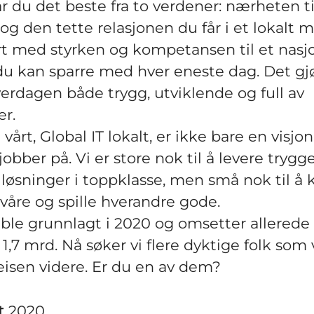
år du det beste fra to verdener: nærheten ti
g den tette relasjonen du får i et lokalt mi
 med styrken og kompetansen til et nasj
du kan sparre med hver eneste dag. Det gj
erdagen både trygg, utviklende og full av
r.
vårt, Global IT lokalt, er ikke bare en visjon
obber på. Vi er store nok til å levere trygge
øsninger i toppklasse, men små nok til å 
åre og spille hverandre gode.
ble grunnlagt i 2020 og omsetter allerede 
,7 mrd. Nå søker vi flere dyktige folk som 
isen videre. Er du en av dem?
t
2020