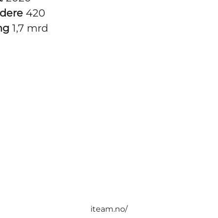
idere
420
ng
1,7 mrd
iteam.no/