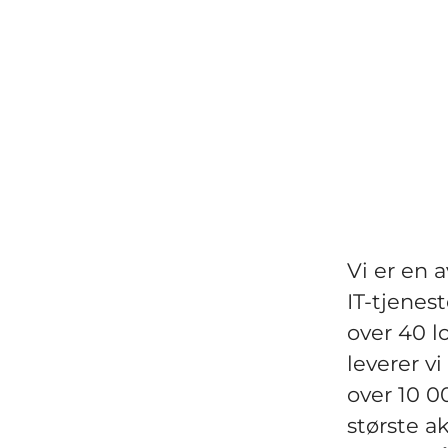
Vi er en 
IT-tjenes
over 40 l
leverer v
over 10 0
største ak