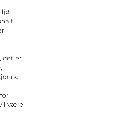
l
ljø,
onalt
ør
, det er
,
kjenne
for
vil være