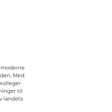
av moderne
tiden. Med
kolleger
inger til
v landets