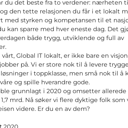
år du det beste fra to verdener: nærheten ti
g den tette relasjonen du får i et lokalt mi
 med styrken og kompetansen til et nasj
du kan sparre med hver eneste dag. Det gj
erdagen både trygg, utviklende og full av
r.
vårt, Global IT lokalt, er ikke bare en visjon
obber på. Vi er store nok til å levere trygge
øsninger i toppklasse, men små nok til å 
åre og spille hverandre gode.
ble grunnlagt i 2020 og omsetter allerede 
,7 mrd. Nå søker vi flere dyktige folk som 
isen videre. Er du en av dem?
t
2020