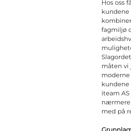
Hos oss f
kundene o
kombinert
fagmiljø 
arbeidshv
mulighete
Slagordet 
måten vi j
moderne l
kundene v
iteam AS 
nærmere 1
med på re
Grunnlag