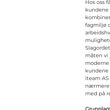
Hos oss f
kundene o
kombinert
fagmiljø 
arbeidshv
mulighete
Slagordet 
måten vi j
moderne l
kundene v
iteam AS 
nærmere 1
med på re
Grunnlag