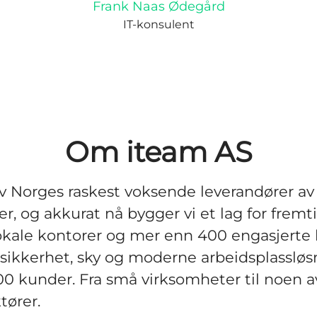
Frank Naas Ødegård
IT-konsulent
Om iteam AS
av Norges raskest voksende leverandører 
ter, og akkurat nå bygger vi et lag for frem
okale kontorer og mer enn 400 engasjerte 
i sikkerhet, sky og moderne arbeidsplassløsn
00 kunder. Fra små virksomheter til noen a
tører.