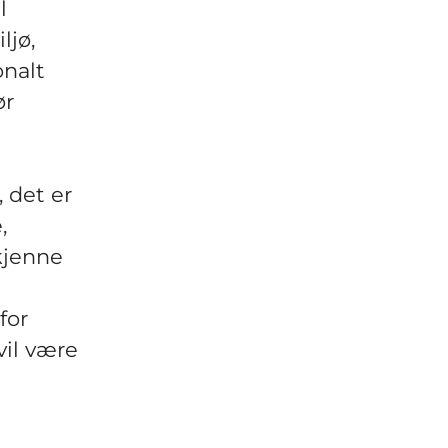
l
ljø,
onalt
ør
, det er
,
kjenne
for
vil være