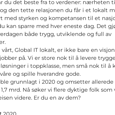
år du det beste fra to verdener: nærheten ti
g den tette relasjonen du får i et lokalt mi
 med styrken og kompetansen til et nasj
du kan sparre med hver eneste dag. Det gj
erdagen både trygg, utviklende og full av
r.
vårt, Global IT lokalt, er ikke bare en visjon
obber på. Vi er store nok til å levere trygge
øsninger i toppklasse, men små nok til å 
åre og spille hverandre gode.
ble grunnlagt i 2020 og omsetter allerede 
,7 mrd. Nå søker vi flere dyktige folk som 
isen videre. Er du en av dem?
t
2020