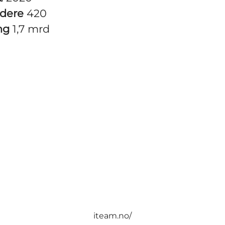
idere
420
ng
1,7 mrd
iteam.no/