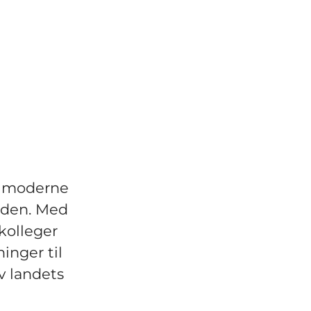
av moderne
tiden. Med
kolleger
inger til
v landets