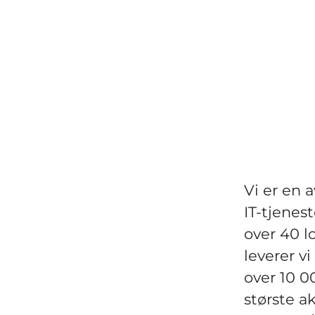
Vi er en 
IT-tjenes
over 40 l
leverer v
over 10 0
største ak