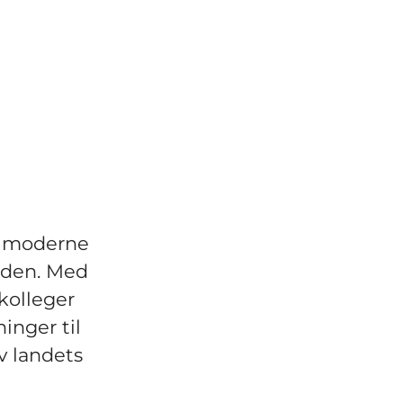
av moderne
tiden. Med
kolleger
inger til
v landets